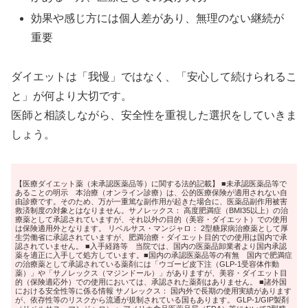
効果や感じ方には個人差があり、無理のない継続が
重要
ダイエットは「我慢」ではなく、「安心して続けられるこ
と」が何より大切です。
医師と相談しながら、安全性を重視した選択をしていきま
しょう。
【医療ダイエット薬（未承認医薬品等）に関する法的記載】 ■未承認医薬品等で
あることの明示 本治療（オンライン診療）は、公的医療保険が適用されない自
由診療です。そのため、万が一重篤な副作用が起きた場合に、医薬品副作用被害
救済制度の対象とはなりません。サノレックス： 高度肥満症（BMI35以上）の治
療薬として承認されていますが、それ以外の目的（美容・ダイエット）での使用
は保険適用外となります。 リベルサス・マンジャロ： 2型糖尿病治療薬として厚
生労働省に承認されていますが、肥満治療・ダイエット目的での使用は国内で承
認されていません。 ■入手経路等 当院では、国内の医薬品卸業者より国内承認
薬を適正に入手して処方しています。■国内の承認医薬品等の有無 国内で肥満症
の治療薬として承認されている薬剤には「ウゴービ皮下注（GLP-1受容体作動
薬）」や「サノレックス（マジンドール）」がありますが、美容・ダイエット目
的（保険適応外）での使用においては、承認された薬剤はありません。 ■諸外国
における安全性等に係る情報 サノレックス： 国内外で長期の使用実績があります
が、依存性等のリスクから流通が規制されている国もあります。 GLP-1/GIP製剤