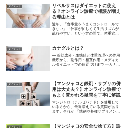
リベルサスはダイエットに使え
ダイエット
る？オンライン診療で相談が増え
る理由とは
近年、「食事量をうまくコントロールで
きない」「仕事が忙しくて生活リズムが
乱れやすい」という方の間で、体重管理
に関する相談が非常に増えてきました。
その中で注目されている薬のひとつが リ
ベルサス（経口GLP-1受容体作動薬） で
カナグルとは？
ダイエット
す。リベルサスは...
― 薬効成分・血糖値と体重管理への作用
機序から、副作用・相互作用・メディカ
ルダイエットでの位置づけまで ―カナグ
ル®は、有効成分カナグリフロジンを含
むSGLT2阻害薬（ナトリウム・グルコー
ス共輸送体2阻害薬）に分類される経口血
糖降下薬です。...
【マンジャロと鉄剤・サプリの併
ダイエット
用は大丈夫？】オンライン診療で
もよく聞かれる疑問を丁寧に解説
マンジャロ（チルゼパチド）を使用して
いる方から、最近増えている質問があり
ます。それが 「鉄剤や各種サプリメント
と併用してもいいのか？」 というテーマ
です。特に、健康管理のために鉄分をは
じめとした栄養サプリを取り入れている
【マンジャロの安全な捨て方】誤
ダイエット