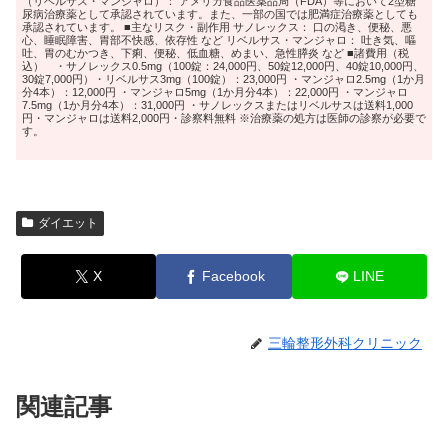
（リベルサス・マンジャロ）： アメリカ食品医薬品局（FDA）等において2型糖
尿病治療薬として承認されています。また、一部の国では肥満症治療薬としても
承認されています。 ■主なリスク・副作用 サノレックス： 口の渇き、便秘、悪
心、睡眠障害、胃部不快感、依存性 など リベルサス・マンジャロ： 吐き気、嘔
吐、胃のむかつき、下痢、便秘、低血糖、めまい、急性膵炎 など ■諸費用（税
込） ・サノレックス0.5mg（100錠：24,000円、50錠12,000円、40錠10,000円、
30錠7,000円）・リベルサス3mg（100錠）：23,000円 ・マンジャロ2.5mg（1か月
分4本）：12,000円 ・マンジャロ5mg（1か月分4本）：22,000円 ・マンジャロ
7.5mg（1か月分4本）：31,000円 ・サノレックスまたはリベルサスは送料1,000
円・マンジャロは送料2,000円・診察料無料 ※治療薬の処方は医師の診察が必要で
す。
ダイエット
X
Facebook
LINE
三輪整形外科クリニック
関連記事