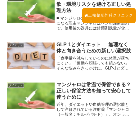
方は多く、マンジャロ...
飲・環境リスクを避ける正しい処
理方法
三輪整形外科クリニック
■ マンジャロの特徴と「捨て方」が話題
になる理由マンジャロはペン型注射製剤
で、使用後の器具には針薬剤残量が含ま
れている場合があります。注射器と同
様、 一般ごみとしての廃棄は推奨されて
いません。医療用廃棄物に分類される可
GLP-1とダイエット ― 無理なく
ダイエット
能性があり、自治体によ...
体と向き合うための新しい選択肢
「食事量を減らしているのに体重が落ち
にくい」「運動を頑張っても続かない」
そんな悩みをきっかけに、GLP-1とダイ
エットという言葉を目にする方が増えて
います。名前だけ聞くと少し難しく感じ
ますが、もともと体の中に存在するホル
マンジャロは常温で保管できる？
ダイエット
モンに関わる仕組みを...
正しい保管方法を知って安心して
使うために
近年、ダイエットや血糖管理の選択肢と
して注目されている注射薬「マンジャロ
（一般名：チルゼパチド）」。オンライ
ン診療で処方され、自宅に配送されるケ
ースも増えていますが、その一方で多く
の方が気にされるのが「マンジャロは常
温で保管しても大丈夫なの...