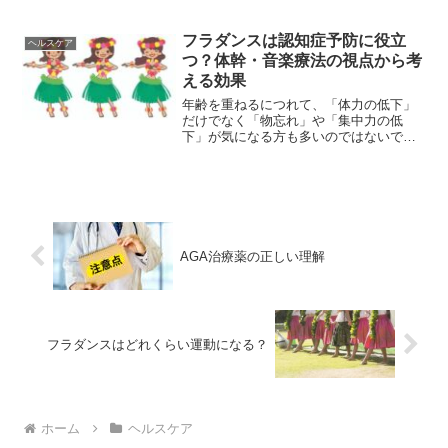
ズで、呼吸法や姿勢を意識して行う点は
共通しています。しかし、実は目的・歴
史・体へのアプローチ方法は大きく異な
フラダンスは認知症予防に役立
ヘルスケア
ります。この記事では、ピラ...
つ？体幹・音楽療法の視点から考
える効果
年齢を重ねるにつれて、「体力の低下」
だけでなく「物忘れ」や「集中力の低
下」が気になる方も多いのではないでし
ょうか。近年、運動と音楽を組み合わせ
た活動が認知症予防の観点から注目され
ており、その一つとして挙げられるのが
フラダンスです。ゆったりと...
AGA治療薬の正しい理解
フラダンスはどれくらい運動になる？
ホーム
ヘルスケア