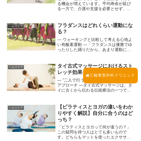
る機会が増えています。平均寿命が延び
る一方で、介護や支援を必要とせず、自
立した生活を送れる期間をいかに長く保
つかが重要な課題となっています。その
健康寿命に深く関係しているのが「ロコ
フラダンスはどれくらい運動にな
ヘルスケア
モティブシンドローム（ロ...
る？
― ウォーキングと比較して考える心地よ
い有酸素運動 ―「フラダンスは優雅でゆ
ったりした踊りだから、あまり運動にな
らないのでは？」そんな印象を持つ方は
少なくありません。しかし実際には、フ
ラダンスは全身を使う有酸素運動であ
タイ古式マッサージにおけるスト
ヘルスケア
り、運動量の観点からも...
レッチ効果とは
三輪整形外科クリニック
― “二人で行うヨガ”がもたらす身体への
アプローチ ―タイ古式マッサージは、タ
イに古くから伝わる伝統療法の一つで、
「世界一気持ちいいマッサージ」や「二
人で行うヨガ」とも称されます。その最
大の特徴は、ゆったりとしたリズムの中
【ピラティスとヨガの違いをわか
ヘルスケア
で行われるストレッ...
りやすく解説】自分に合うのはど
っち？
「ピラティスとヨガって何が違うの？」
この疑問を持つ人はとても多いもので
す。どちらもマットを使ったエクササイ