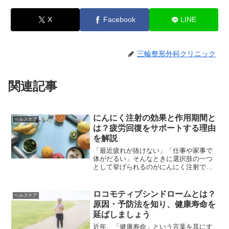
X
Facebook
LINE
三輪整形外科クリニック
関連記事
にんにく注射の効果と作用期間と
ヘルスケア
は？疲労回復をサポートする理由
を解説
「最近疲れが抜けない」「仕事や家事で
体がだるい」そんなときに選択肢の一つ
として挙げられるのがにんにく注射で
す。名前から強いにおいを想像されがち
ですが、実際にはにんにく成分そのもの
を注射するわけではありません。この記
ロコモティブシンドロームとは？
ヘルスケア
事では、にんにく注射の効果...
原因・予防法を知り、健康寿命を
延ばしましょう
近年、「健康寿命」という言葉を耳にす