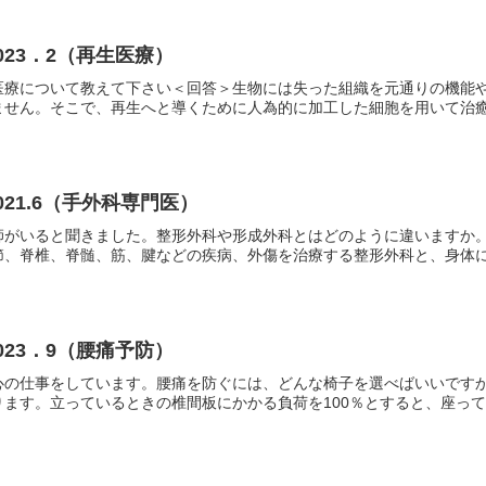
23．2（再生医療）
医療について教えて下さい＜回答＞生物には失った組織を元通りの機能
せん。そこで、再生へと導くために人為的に加工した細胞を用いて治癒を
21.6（手外科専門医）
師がいると聞きました。整形外科や形成外科とはどのように違いますか
、脊椎、脊髄、筋、腱などの疾病、外傷を治療する整形外科と、身体に生
23．9（腰痛予防）
心の仕事をしています。腰痛を防ぐには、どんな椅子を選べばいいです
ます。立っているときの椎間板にかかる負荷を100％とすると、座ってい