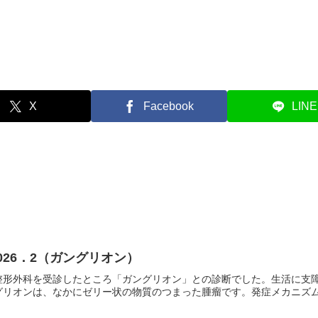
X
Facebook
LINE
026．2（ガングリオン）
整形外科を受診したところ「ガングリオン」との診断でした。生活に支
リオンは、なかにゼリー状の物質のつまった腫瘤です。発症メカニズムは