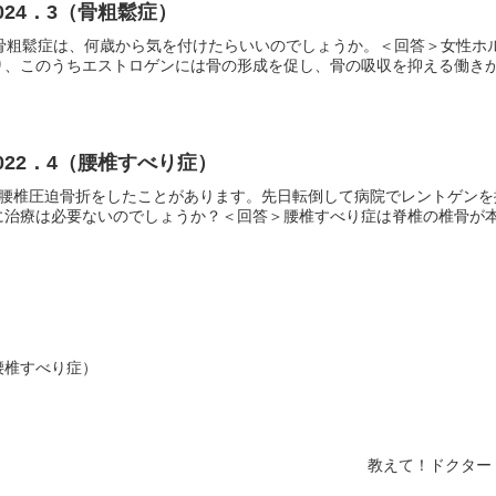
24．3（骨粗鬆症）
。骨粗鬆症は、何歳から気を付けたらいいのでしょうか。＜回答＞女性ホ
、このうちエストロゲンには骨の形成を促し、骨の吸収を抑える働きがあ
022．4（腰椎すべり症）
に腰椎圧迫骨折をしたことがあります。先日転倒して病院でレントゲン
治療は必要ないのでしょうか？＜回答＞腰椎すべり症は脊椎の椎骨が本来
腰椎すべり症）
教えて！ドクター 