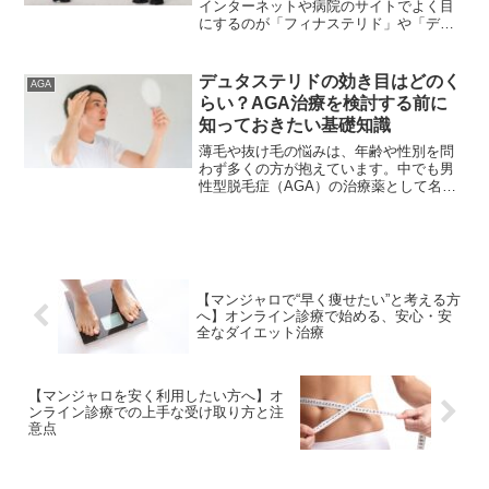
インターネットや病院のサイトでよく目
にするのが「フィナステリド」や「デュ
タステリド」という名前です。どちらも
医療機関で処方されるお薬で、主に男性
型脱毛症（AGA）の治療に使われていま
デュタステリドの効き目はどのく
AGA
す。この記事では、フィ...
らい？AGA治療を検討する前に
知っておきたい基礎知識
薄毛や抜け毛の悩みは、年齢や性別を問
わず多くの方が抱えています。中でも男
性型脱毛症（AGA）の治療薬として名前
を聞く機会が多いのがデュタステリドで
す。検索すると「デュタステリド 効き
目」といった言葉が多く見られますが、
実際にどのような作用が...
【マンジャロで“早く痩せたい”と考える方
へ】オンライン診療で始める、安心・安
全なダイエット治療
【マンジャロを安く利用したい方へ】オ
ンライン診療での上手な受け取り方と注
意点