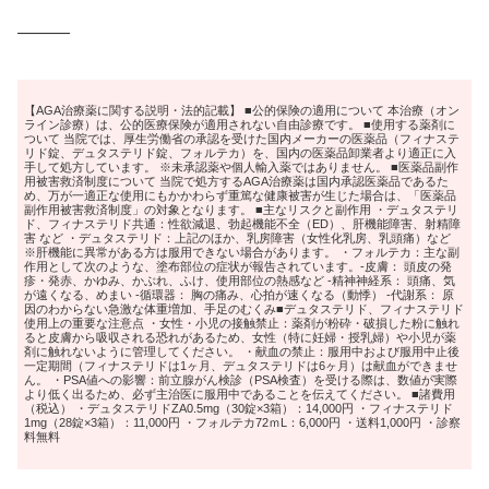
―――
【AGA治療薬に関する説明・法的記載】 ■公的保険の適用について 本治療（オン
ライン診療）は、公的医療保険が適用されない自由診療です。 ■使用する薬剤に
ついて 当院では、厚生労働省の承認を受けた国内メーカーの医薬品（フィナステ
リド錠、デュタステリド錠、フォルテカ）を、国内の医薬品卸業者より適正に入
手して処方しています。 ※未承認薬や個人輸入薬ではありません。 ■医薬品副作
用被害救済制度について 当院で処方するAGA治療薬は国内承認医薬品であるた
め、万が一適正な使用にもかかわらず重篤な健康被害が生じた場合は、「医薬品
副作用被害救済制度」の対象となります。 ■主なリスクと副作用 ・デュタステリ
ド、フィナステリド共通：性欲減退、勃起機能不全（ED）、肝機能障害、射精障
害 など ・デュタステリド：上記のほか、乳房障害（女性化乳房、乳頭痛）など
※肝機能に異常がある方は服用できない場合があります。 ・フォルテカ：主な副
作用として次のような、塗布部位の症状が報告されています。-皮膚： 頭皮の発
疹・発赤、かゆみ、かぶれ、ふけ、使用部位の熱感など -精神神経系： 頭痛、気
が遠くなる、めまい -循環器： 胸の痛み、心拍が速くなる（動悸） -代謝系： 原
因のわからない急激な体重増加、手足のむくみ■デュタステリド、フィナステリド
使用上の重要な注意点 ・女性・小児の接触禁止：薬剤が粉砕・破損した粉に触れ
ると皮膚から吸収される恐れがあるため、女性（特に妊婦・授乳婦）や小児が薬
剤に触れないように管理してください。 ・献血の禁止：服用中および服用中止後
一定期間（フィナステリドは1ヶ月、デュタステリドは6ヶ月）は献血ができませ
ん。 ・PSA値への影響：前立腺がん検診（PSA検査）を受ける際は、数値が実際
より低く出るため、必ず主治医に服用中であることを伝えてください。 ■諸費用
（税込） ・デュタステリドZA0.5mg（30錠×3箱）：14,000円 ・フィナステリド
1mg（28錠×3箱）：11,000円 ・フォルテカ72ｍL：6,000円 ・送料1,000円 ・診察
料無料