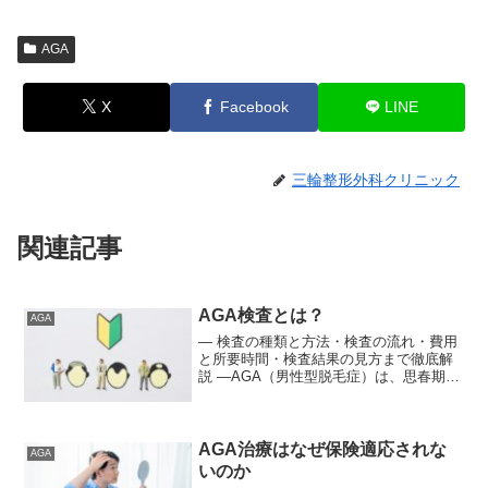
AGA
X
Facebook
LINE
三輪整形外科クリニック
関連記事
AGA検査とは？
AGA
― 検査の種類と方法・検査の流れ・費用
と所要時間・検査結果の見方まで徹底解
説 ―AGA（男性型脱毛症）は、思春期以
降に徐々に進行する脱毛症で、日本人男
性の多くが経験するといわれています。
生え際や頭頂部から薄毛が進行するのが
特徴で、放置すると...
AGA治療はなぜ保険適応されな
AGA
いのか