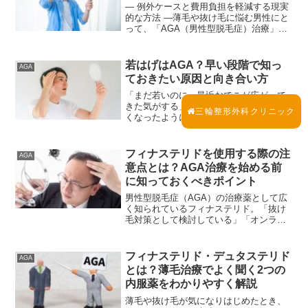
― 例外ケースと費用負担を軽減する現実
的な方法 ―薄毛や抜け毛に悩む男性にと
って、「AGA（男性型脱毛症）治療」は
身近な医療テーマとなっています。一方
で、多くの方が疑問に感じるのが「なぜ
AGA治療は健康保険が使えないのか」
若はげはAGA？早い段階で知っ
AGA
「何か例外はないの...
ておきたい原因と向き合い方
「まだ若いのに、最近おでこが広がって
きた気がする」「同年代と比べて髪が細
三輪整形外科クリニック
くなったように感じる」こうした悩みか
ら、「若はげ」「AGA」という言葉を調
べる方は少なくありません。若い年齢で
髪の変化を感じると、不安や焦りを抱き
フィナステリドを使用する際の注
AGA
やすいものです。しかし...
意点とは？AGA治療を始める前
に知っておくべきポイント
男性型脱毛症（AGA）の治療薬として広
く知られているフィナステリド。「抜け
毛対策として検討している」「オンライ
ン診療で処方を受けたい」と考えている
方も多いのではないでしょうか。一方
で、検索すると「フィナステリド 注意」
フィナステリド・デュタステリド
AGA
といったキーワードが多...
とは？薄毛治療でよく聞く2つの
内服薬をわかりやすく解説
薄毛や抜け毛が気になりはじめたとき、