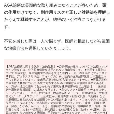
AGA治療は長期的な取り組みになることが多いため、
薬
の作用だけでなく、副作用リスクと正しい対処法を理解し
たうえで継続すること
が、納得のいく治療につながりま
す。
不安を感じた際は一人で悩まず、医師と相談しながら最適
な治療方法を選択していきましょう。
【AGA治療薬に関する説明・法的記載】 ■公的保険の適用について 本治療（オン
ライン診療）は、公的医療保険が適用されない自由診療です。 ■使用する薬剤に
ついて 当院では、厚生労働省の承認を受けた国内メーカーの医薬品（フィナステ
リド錠、デュタステリド錠、フォルテカ）を、国内の医薬品卸業者より適正に入
手して処方しています。 ※未承認薬や個人輸入薬ではありません。 ■医薬品副作
用被害救済制度について 当院で処方するAGA治療薬は国内承認医薬品であるた
め、万が一適正な使用にもかかわらず重篤な健康被害が生じた場合は、「医薬品
副作用被害救済制度」の対象となります。 ■主なリスクと副作用 ・デュタステリ
ド、フィナステリド共通：性欲減退、勃起機能不全（ED）、肝機能障害、射精障
害 など ・デュタステリド：上記のほか、乳房障害（女性化乳房、乳頭痛）など
※肝機能に異常がある方は服用できない場合があります。 ・フォルテカ：主な副
作用として次のような、塗布部位の症状が報告されています。-皮膚： 頭皮の発
疹・発赤、かゆみ、かぶれ、ふけ、使用部位の熱感など -精神神経系： 頭痛、気
が遠くなる、めまい -循環器： 胸の痛み、心拍が速くなる（動悸） -代謝系： 原
因のわからない急激な体重増加、手足のむくみ■デュタステリド、フィナステリド