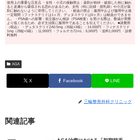
使用上の重要な注意点 ・女性・小児の接触禁止：薬剤が粉砕・破損した粉に触れ
ると皮膚から吸収される恐れがあるため、女性（特に妊婦・授乳婦）や小児が薬
剤に触れないように管理してください。 ・献血の禁止：服用中および服用中止後
一定期間（フィナステリドは1ヶ月、デュタステリドは6ヶ月）は献血ができませ
ん。 ・PSA値への影響：前立腺がん検診（PSA検査）を受ける際は、数値が実際
より低く出るため、必ず主治医に服用中であることを伝えてください。 ■諸費用
（税込） ・デュタステリドZA0.5mg（30錠×3箱）：14,000円 ・フィナステリド
1mg（28錠×3箱）：11,000円 ・フォルテカ72ｍL：6,000円 ・送料1,000円 ・診察
料無料
AGA
X
Facebook
LINE
三輪整形外科クリニック
関連記事