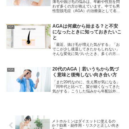
薄毛や抜け毛の悩みは、年齢や性別を問
わず多くの方が抱えています。中でも男
性型脱毛症（AGA）の治療薬として名前
を聞く機会が多いのがデュタステリドで
す。検索すると「デュタステリド 効き
目」といった言葉が多く見られますが、
AGAは何歳から始まる？と不安
AGA
実際にどのような作用が...
になったときに知っておきたいこ
と
「最近、抜け毛が増えた気がする」「お
でこが少し後退してきたかもしれない」
そんな変化に気づいたとき、多くの方が
最初に考えるのが「これってAGA？」
「AGAって何歳くらいから始まるものな
の？」という疑問ではないでしょうか。
20代のAGA｜若いうちから気づ
AGA
この記事では、AGAが...
く意味と後悔しない向き合い方
「まだ20代なのに、生え際が気になる」
「同年代と比べて、髪が細くなってきた
気がする」こうした悩みから年配以外の
方でも「AGA」を気にする方は年々増え
ています。薄毛は年配の人の悩みという
イメージを持たれがちですが、実際には
20代で髪の変化を感...
メトホルミンはダイエットに使えるの
か？効果・副作用・リスクと正しい向き