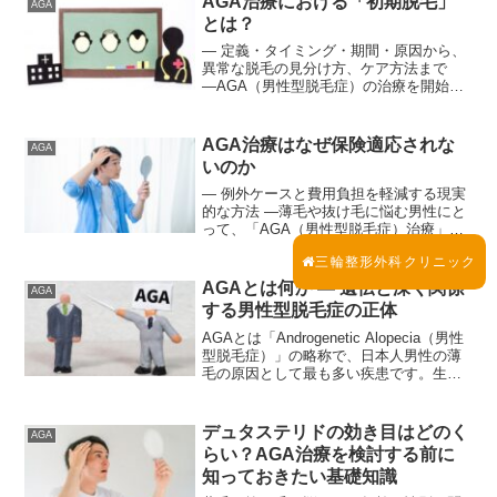
AGA治療における「初期脱毛」
AGA
とは？
― 定義・タイミング・期間・原因から、
異常な脱毛の見分け方、ケア方法まで
―AGA（男性型脱毛症）の治療を開始し
た後、「抜け毛が増えた気がする」「本
当に大丈夫なのか」と不安になる方は少
なくありません。その多くがいわゆる初
AGA治療はなぜ保険適応されな
AGA
期脱毛と呼ばれる現象...
いのか
― 例外ケースと費用負担を軽減する現実
的な方法 ―薄毛や抜け毛に悩む男性にと
って、「AGA（男性型脱毛症）治療」は
身近な医療テーマとなっています。一方
三輪整形外科クリニック
で、多くの方が疑問に感じるのが「なぜ
AGA治療は健康保険が使えないのか」
AGAとは何か ― 遺伝と深く関係
AGA
「何か例外はないの...
する男性型脱毛症の正体
AGAとは「Androgenetic Alopecia（男性
型脱毛症）」の略称で、日本人男性の薄
毛の原因として最も多い疾患です。生え
際や頭頂部から徐々に毛が細く短くな
り、進行性であることが特徴です。重要
なポイントは、AGAは単なる加齢現象
デュタステリドの効き目はどのく
AGA
で...
らい？AGA治療を検討する前に
知っておきたい基礎知識