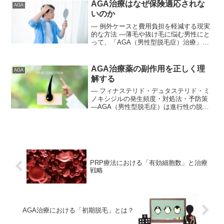
って迷ってしまうことも少なくありませ
AGA治療はなぜ保険適応されな
AGA
ん。この記事では、AGA...
いのか
― 例外ケースと費用負担を軽減する現実
的な方法 ―薄毛や抜け毛に悩む男性にと
って、「AGA（男性型脱毛症）治療」は
身近な医療テーマとなっています。一方
で、多くの方が疑問に感じるのが「なぜ
AGA治療は健康保険が使えないのか」
AGA治療薬の副作用を正しく理
AGA
「何か例外はないの...
解する
― フィナステリド・デュタステリド・ミ
ノキシジルの発生頻度・対処法・予防策
―AGA（男性型脱毛症）は進行性の脱毛
症であり、医師の診断のもとで治療薬を
使用することで進行を抑制することが期
待されます。現在、AGA治療に用いられ
る主な薬剤として...
PRP療法における「有効細胞数」と治療
戦略
AGA治療における「初期脱毛」とは？