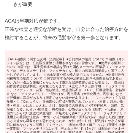
きが重要
AGAは早期対応が鍵です。
正確な検査と適切な診断を受け、自分に合った治療方針を
検討することが、将来の毛髪を守る第一歩となります。
【AGA治療薬に関する説明・法的記載】 ■公的保険の適用について 本治療（オン
ライン診療）は、公的医療保険が適用されない自由診療です。 ■使用する薬剤に
ついて 当院では、厚生労働省の承認を受けた国内メーカーの医薬品（フィナステ
リド錠、デュタステリド錠、フォルテカ）を、国内の医薬品卸業者より適正に入
手して処方しています。 ※未承認薬や個人輸入薬ではありません。 ■医薬品副作
用被害救済制度について 当院で処方するAGA治療薬は国内承認医薬品であるた
め、万が一適正な使用にもかかわらず重篤な健康被害が生じた場合は、「医薬品
副作用被害救済制度」の対象となります。 ■主なリスクと副作用 ・デュタステリ
ド、フィナステリド共通：性欲減退、勃起機能不全（ED）、肝機能障害、射精障
害 など ・デュタステリド：上記のほか、乳房障害（女性化乳房、乳頭痛）など
※肝機能に異常がある方は服用できない場合があります。 ・フォルテカ：主な副
作用として次のような、塗布部位の症状が報告されています。-皮膚： 頭皮の発
疹・発赤、かゆみ、かぶれ、ふけ、使用部位の熱感など -精神神経系： 頭痛、気
が遠くなる、めまい -循環器： 胸の痛み、心拍が速くなる（動悸） -代謝系： 原
因のわからない急激な体重増加、手足のむくみ■デュタステリド、フィナステリド
使用上の重要な注意点 ・女性・小児の接触禁止：薬剤が粉砕・破損した粉に触れ
ると皮膚から吸収される恐れがあるため、女性（特に妊婦・授乳婦）や小児が薬
剤に触れないように管理してください。 ・献血の禁止：服用中および服用中止後
一定期間（フィナステリドは1ヶ月、デュタステリドは6ヶ月）は献血ができませ
ん。 ・PSA値への影響：前立腺がん検診（PSA検査）を受ける際は、数値が実際