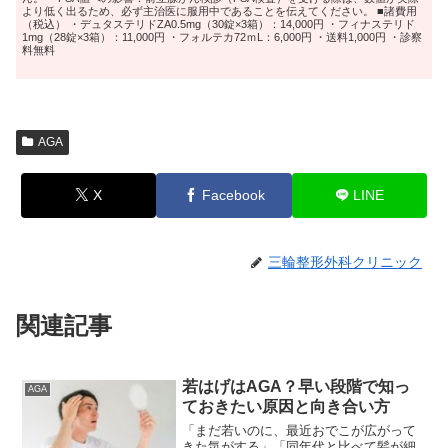
より低く出るため、必ず主治医に服用中であることを伝えてください。 ■諸費用
（税込） ・デュタステリドZA0.5mg（30錠×3箱）：14,000円 ・フィナステリド
1mg（28錠×3箱）：11,000円 ・フォルテカ72ｍL：6,000円 ・送料1,000円 ・診察
料無料
AGA
X
Facebook
LINE
三輪整形外科クリニック
関連記事
若はげはAGA？早い段階で知っ
AGA
ておきたい原因と向き合い方
「まだ若いのに、最近おでこが広がって
きた気がする」「同年代と比べて髪が細