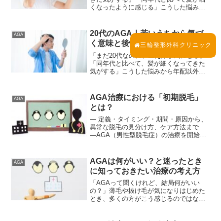
くなったように感じる」こうした悩みか
ら、「若はげ」「AGA」という言葉を調
べる方は少なくありません。若い年齢で
髪の変化を感じると、不安や焦りを抱き
20代のAGA｜若いうちから気づ
AGA
やすいものです。しかし...
く意味と後悔しない向き合い方
三輪整形外科クリニック
「まだ20代なのに、生え際が気になる」
「同年代と比べて、髪が細くなってきた
気がする」こうした悩みから年配以外の
方でも「AGA」を気にする方は年々増え
ています。薄毛は年配の人の悩みという
イメージを持たれがちですが、実際には
AGA治療における「初期脱毛」
AGA
20代で髪の変化を感...
とは？
― 定義・タイミング・期間・原因から、
異常な脱毛の見分け方、ケア方法まで
―AGA（男性型脱毛症）の治療を開始し
た後、「抜け毛が増えた気がする」「本
当に大丈夫なのか」と不安になる方は少
なくありません。その多くがいわゆる初
AGAは何がいい？と迷ったとき
AGA
期脱毛と呼ばれる現象...
に知っておきたい治療の考え方
「AGAって聞くけれど、結局何がいい
の？」薄毛や抜け毛が気になりはじめた
とき、多くの方がこう感じるのではない
でしょうか。検索するとさまざまな治療
法やクリニック、薬の名前が並び、かえ