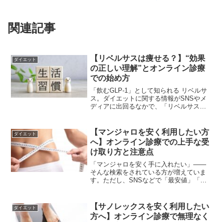
関連記事
【リベルサスは痩せる？】“効果
ダイエット
の正しい理解”とオンライン診療
での始め方
「飲むGLP-1」として知られる リベルサ
ス。ダイエットに関する情報がSNSやメ
ディアに出回るなかで、「リベルサスを
飲むと痩せるの？効果は実際どうな
の？」という疑問を持つ方が増えていま
す。しかし、まず重要な点として リベル
【マンジャロを安く利用したい方
ダイエット
サスは「痩身薬」と...
へ】オンライン診療での上手な受
け取り方と注意点
「マンジャロを安く手に入れたい」――
そんな検索をされている方が増えていま
す。ただし、SNSなどで「最安値」「格
安」といった言葉が並ぶ中には、正規の
ルートでない販売も含まれているため注
意が必要です。この記事では、正規の医
【サノレックスを安く利用したい
ダイエット
療機関によるオンライン診療を通して、
方へ】オンライン診療で無理なく
安心してマンジャロを受け取る方法につ