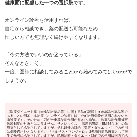
健康面に配慮した一つの選択肢
です。
オンライン診療を活用すれば、
自宅から相談でき、薬の配送も可能なため、
忙しい方でも無理なく続けやすくなります。
「今の方法でいいのか迷っている」
そんなときこそ、
一度、医師に相談してみることから始めてみてはいかがで
しょうか。
【医療ダイエット薬（未承認医薬品等）に関する法的記載】 ■未承認医薬品等で
あることの明示 本治療（オンライン診療）は、公的医療保険が適用されない自
由診療です。そのため、万が一重篤な副作用が起きた場合に、医薬品副作用被害
救済制度の対象とはなりません。サノレックス： 高度肥満症（BMI35以上）の治
療薬として承認されていますが、それ以外の目的（美容・ダイエット）での使用
は保険適用外となります。 リベルサス・マンジャロ： 2型糖尿病治療薬として厚
生労働省に承認されていますが、肥満治療・ダイエット目的での使用は国内で承