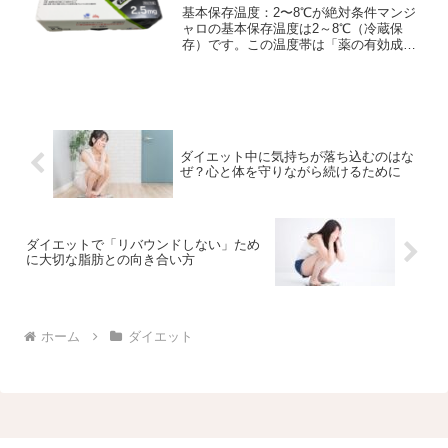
基本保存温度：2〜8℃が絶対条件マンジ
ャロの基本保存温度は2～8℃（冷蔵保
存）です。この温度帯は「薬の有効成分
が最も安定する範囲」。ここから外れる
時間が長いほど、品質低下のリスクが高
まります。特に注意したいのは次の2点で
す。・高温 → 成分...
ダイエット中に気持ちが落ち込むのはな
ぜ？心と体を守りながら続けるために
ダイエットで「リバウンドしない」ため
に大切な脂肪との向き合い方
ホーム
ダイエット