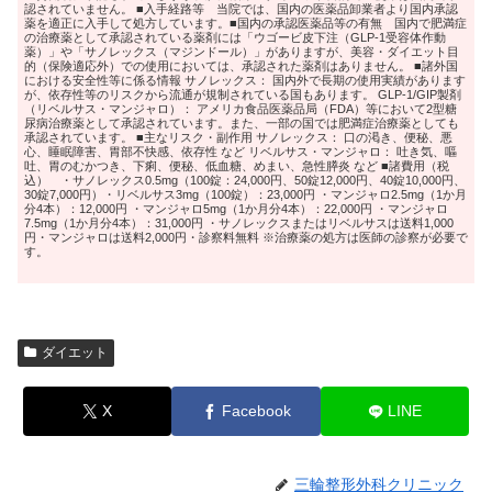
認されていません。 ■入手経路等 当院では、国内の医薬品卸業者より国内承認
薬を適正に入手して処方しています。■国内の承認医薬品等の有無 国内で肥満症
の治療薬として承認されている薬剤には「ウゴービ皮下注（GLP-1受容体作動
薬）」や「サノレックス（マジンドール）」がありますが、美容・ダイエット目
的（保険適応外）での使用においては、承認された薬剤はありません。 ■諸外国
における安全性等に係る情報 サノレックス： 国内外で長期の使用実績があります
が、依存性等のリスクから流通が規制されている国もあります。 GLP-1/GIP製剤
（リベルサス・マンジャロ）： アメリカ食品医薬品局（FDA）等において2型糖
尿病治療薬として承認されています。また、一部の国では肥満症治療薬としても
承認されています。 ■主なリスク・副作用 サノレックス： 口の渇き、便秘、悪
心、睡眠障害、胃部不快感、依存性 など リベルサス・マンジャロ： 吐き気、嘔
吐、胃のむかつき、下痢、便秘、低血糖、めまい、急性膵炎 など ■諸費用（税
込） ・サノレックス0.5mg（100錠：24,000円、50錠12,000円、40錠10,000円、
30錠7,000円）・リベルサス3mg（100錠）：23,000円 ・マンジャロ2.5mg（1か月
分4本）：12,000円 ・マンジャロ5mg（1か月分4本）：22,000円 ・マンジャロ
7.5mg（1か月分4本）：31,000円 ・サノレックスまたはリベルサスは送料1,000
円・マンジャロは送料2,000円・診察料無料 ※治療薬の処方は医師の診察が必要で
す。
ダイエット
X
Facebook
LINE
三輪整形外科クリニック