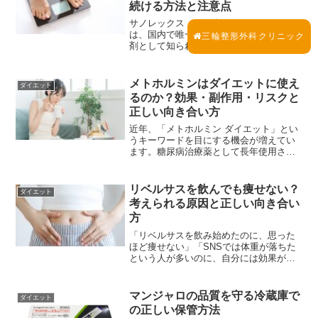
続ける方法と注意点
いて解説します。
サノレックス（一般名：マジンドール）
は、国内で唯一承認されている食欲抑制
三輪整形外科クリニック
剤として知られています。「サノレック
ス 安い」「サノレックス 痩せる」と
いったワードで検索する方が増えている
一方、情報の中には誤解を招く内容も多
メトホルミンはダイエットに使え
ダイエット
く、医療用医薬品の扱いと...
るのか？効果・副作用・リスクと
正しい向き合い方
近年、「メトホルミン ダイエット」とい
うキーワードを目にする機会が増えてい
ます。糖尿病治療薬として長年使用され
てきたメトホルミンが、体重管理や代謝
改善の観点から注目されるようになった
背景には、インスリン抵抗性や生活習慣
リベルサスを飲んでも痩せない？
ダイエット
病との深い関係がありま...
考えられる原因と正しい向き合い
方
「リベルサスを飲み始めたのに、思った
ほど痩せない」「SNSでは体重が落ちた
という人が多いのに、自分には効果がな
い気がする」ダイエット目的でリベルサ
スに関心を持つ方の中には、こうした不
安や疑問を抱く方も少なくありません。
マンジャロの品質を守る冷蔵庫で
ダイエット
リベルサスは、もともと...
の正しい保管方法