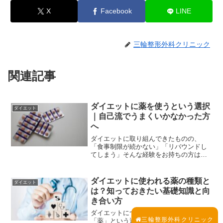
X
Facebook
LINE
三輪整形外科クリニック
関連記事
ダイエットに薬を使うという選択
ダイエット
｜自己流でうまくいかなかった方
へ
ダイエットに取り組んできたものの、
「食事制限が続かない」「リバウンドし
てしまう」そんな経験をお持ちの方は少
なくないと思います。ダイエットという
と、運動や食事管理だけで頑張るもの、
というイメージが強いかもしれません。
ダイエットに使われる薬の種類と
ダイエット
一方で近年は、医師に相談し...
は？知っておきたい基礎知識と向
き合い方
ダイエットについて調べていると、
三輪整形外科クリニック
「薬」という選択肢に目が向くことがあ