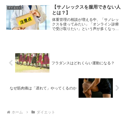
ともとは糖尿病治療薬として開発されま
した。その後の研究により、心不全や慢
【サノレックスを服用できない人
ダイエット
性腎臓病など複数の疾...
とは？】
体重管理の相談が増える中、「サノレッ
クスを使ってみたい」「オンライン診療
で受け取りたい」という声が多くなって
います。しかし、サノレックス（一般
名：マジンドール）は医師の診察のうえ
慎重に処方される医薬品であり、服用で
きない人・使用が適さない場...
フラダンスはどれくらい運動になる？
なぜ筋肉痛は「遅れて」やってくるのか
ホーム
ダイエット