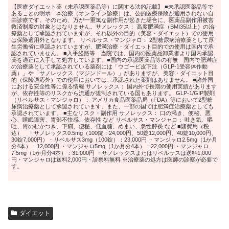
【医療ダイエット薬（未承認医薬品等）に関する法的記載】 ■未承認医薬品等で
あることの明示 本治療（オンライン診療）は、公的医療保険が適用されない自
由診療です。そのため、万が一重篤な副作用が起きた場合に、医薬品副作用被害
救済制度の対象とはなりません。サノレックス： 高度肥満症（BMI35以上）の治
療薬として承認されていますが、それ以外の目的（美容・ダイエット）での使用
は保険適用外となります。 リベルサス・マンジャロ： 2型糖尿病治療薬として厚
生労働省に承認されていますが、肥満治療・ダイエット目的での使用は国内で承
認されていません。 ■入手経路等 当院では、国内の医薬品卸業者より国内承認
薬を適正に入手して処方しています。■国内の承認医薬品等の有無 国内で肥満症
の治療薬として承認されている薬剤には「ウゴービ皮下注（GLP-1受容体作動
薬）」や「サノレックス（マジンドール）」がありますが、美容・ダイエット目
的（保険適応外）での使用においては、承認された薬剤はありません。 ■諸外国
における安全性等に係る情報 サノレックス： 国内外で長期の使用実績があります
が、依存性等のリスクから流通が規制されている国もあります。 GLP-1/GIP製剤
（リベルサス・マンジャロ）： アメリカ食品医薬品局（FDA）等において2型糖
尿病治療薬として承認されています。また、一部の国では肥満症治療薬としても
承認されています。 ■主なリスク・副作用 サノレックス： 口の渇き、便秘、悪
心、睡眠障害、胃部不快感、依存性 など リベルサス・マンジャロ： 吐き気、嘔
吐、胃のむかつき、下痢、便秘、低血糖、めまい、急性膵炎 など ■諸費用（税
込） ・サノレックス0.5mg（100錠：24,000円、50錠12,000円、40錠10,000円、
30錠7,000円）・リベルサス3mg（100錠）：23,000円 ・マンジャロ2.5mg（1か月
分4本）：12,000円 ・マンジャロ5mg（1か月分4本）：22,000円 ・マンジャロ
7.5mg（1か月分4本）：31,000円 ・サノレックスまたはリベルサスは送料1,000
円・マンジャロは送料2,000円・診察料無料 ※治療薬の処方は医師の診察が必要で
す。
ダイエット