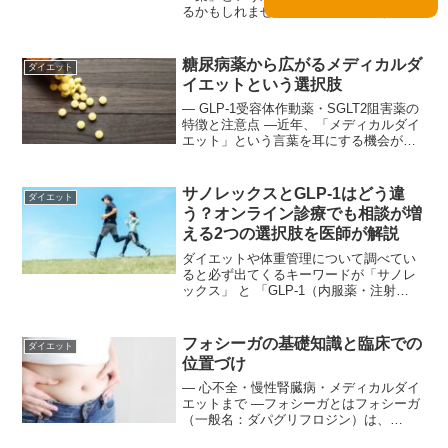
るかもしれません。食事や運動だけでは
うまくいかず、医療の力を借りることを
検討する方も増えています。一方で、
「ダイエットの薬にはどんな種類がある
糖尿病薬から広がるメディカルダ
ダイエット
の？」「安全なのか不安」「自分...
イエットという選択肢
― GLP-1受容体作動薬・SGLT2阻害薬の
特徴と注意点 ―近年、「メディカルダイ
エット」という言葉を耳にする機会が増
えてきました。これは医師の管理下で薬
剤や医学的知見を活用し、体重管理や代
謝改善を目指すアプローチを指します。
サノレックスとGLP-1はどう違
ダイエット
その中心的な...
う？オンライン診療でも相談が増
える2つの選択肢を医師が解説
ダイエットや体重管理について調べてい
ると必ず出てくるキーワードが「サノレ
ックス」 と 「GLP-1（内服薬・注射
薬）」。どちらも医療機関でのみ取り扱
われる薬であり、オンライン診療でも相
談件数が増え続けている領域です。しか
フォシーガの基礎知識と臨床での
ダイエット
し、その一方で「サノ...
位置づけ
― 心不全・慢性腎臓病・メディカルダイ
エットまで ―フォシーガとはフォシーガ
（一般名：ダパグリフロジン）は、
SGLT2阻害薬に分類される経口薬で、も