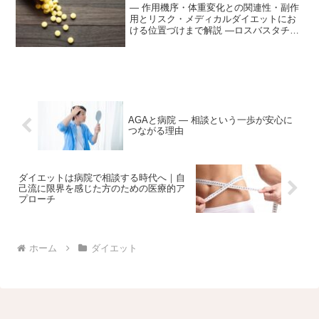
― 作用機序・体重変化との関連性・副作
用とリスク・メディカルダイエットにお
ける位置づけまで解説 ―ロスバスタチン
は、脂質異常症（高コレステロール血
症）の治療に広く用いられているスタチ
ン系薬剤の一つです。動脈硬化の進行を
抑制し、心筋梗塞や脳梗...
AGAと病院 ― 相談という一歩が安心に
つながる理由
ダイエットは病院で相談する時代へ｜自
己流に限界を感じた方のための医療的ア
プローチ
ホーム
ダイエット