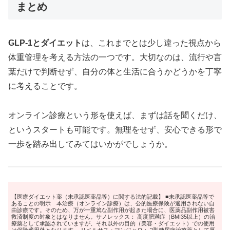
まとめ
GLP-1とダイエット
は、これまでとは少し違った視点から
体重管理を考える方法の一つです。大切なのは、流行や言
葉だけで判断せず、自分の体と生活に合うかどうかを丁寧
に考えることです。
オンライン診療という形を使えば、まずは話を聞くだけ、
というスタートも可能です。無理をせず、安心できる形で
一歩を踏み出してみてはいかがでしょうか。
【医療ダイエット薬（未承認医薬品等）に関する法的記載】 ■未承認医薬品等で
あることの明示 本治療（オンライン診療）は、公的医療保険が適用されない自
由診療です。そのため、万が一重篤な副作用が起きた場合に、医薬品副作用被害
救済制度の対象とはなりません。サノレックス： 高度肥満症（BMI35以上）の治
療薬として承認されていますが、それ以外の目的（美容・ダイエット）での使用
は保険適用外となります。 リベルサス・マンジャロ： 2型糖尿病治療薬として厚