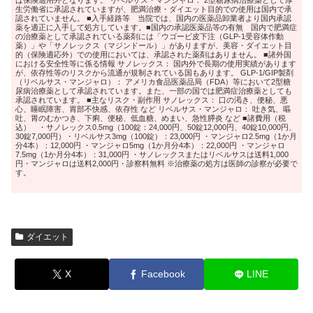
生労働省に承認されていますが、肥満治療・ダイエット目的での使用は国内で承
認されていません。 ■入手経路等 当院では、国内の医薬品卸業者より国内承認
薬を適正に入手して処方しています。■国内の承認医薬品等の有無 国内で肥満症
の治療薬として承認されている薬剤には「ウゴービ皮下注（GLP-1受容体作動
薬）」や「サノレックス（マジンドール）」がありますが、美容・ダイエット目
的（保険適応外）での使用においては、承認された薬剤はありません。 ■諸外国
における安全性等に係る情報 サノレックス： 国内外で長期の使用実績があります
が、依存性等のリスクから流通が規制されている国もあります。 GLP-1/GIP製剤
（リベルサス・マンジャロ）： アメリカ食品医薬品局（FDA）等において2型糖
尿病治療薬として承認されています。また、一部の国では肥満症治療薬としても
承認されています。 ■主なリスク・副作用 サノレックス： 口の渇き、便秘、悪
心、睡眠障害、胃部不快感、依存性 など リベルサス・マンジャロ： 吐き気、嘔
吐、胃のむかつき、下痢、便秘、低血糖、めまい、急性膵炎 など ■諸費用（税
込） ・サノレックス0.5mg（100錠：24,000円、50錠12,000円、40錠10,000円、
30錠7,000円）・リベルサス3mg（100錠）：23,000円 ・マンジャロ2.5mg（1か月
分4本）：12,000円 ・マンジャロ5mg（1か月分4本）：22,000円 ・マンジャロ
7.5mg（1か月分4本）：31,000円 ・サノレックスまたはリベルサスは送料1,000
円・マンジャロは送料2,000円・診察料無料 ※治療薬の処方は医師の診察が必要で
す。
ダイエット
X
Facebook
LINE