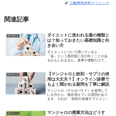
三輪整形外科クリニック
関連記事
ダイエットに使われる薬の種類と
ダイエット
は？知っておきたい基礎知識と向
き合い方
ダイエットについて調べていると、
「薬」という選択肢に目が向くことがあ
るかもしれません。食事や運動だけでは
うまくいかず、医療の力を借りることを
検討する方も増えています。一方で、
「ダイエットの薬にはどんな種類がある
【マンジャロと鉄剤・サプリの併
ダイエット
の？」「安全なのか不安」「自分...
用は大丈夫？】オンライン診療で
もよく聞かれる疑問を丁寧に解説
マンジャロ（チルゼパチド）を使用して
いる方から、最近増えている質問があり
ます。それが 「鉄剤や各種サプリメント
と併用してもいいのか？」 というテーマ
です。特に、健康管理のために鉄分をは
じめとした栄養サプリを取り入れている
マンジャロの廃棄方法はどうす
ダイエット
方は多く、マンジャロ...