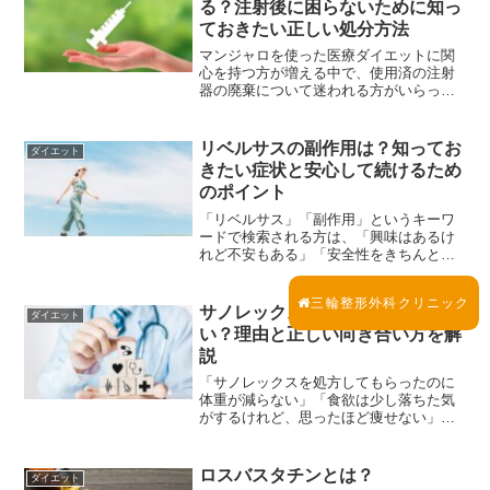
る？注射後に困らないために知っ
ておきたい正しい処分方法
マンジャロを使った医療ダイエットに関
心を持つ方が増える中で、使用済の注射
器の廃棄について迷われる方がいらっし
ゃいます。「使い終わった注射はどう捨
てるの？」「家庭ごみとして処分して大
丈夫？」「針がついたままだけど危なく
リベルサスの副作用は？知ってお
ダイエット
ない？」こうした疑問を持...
きたい症状と安心して続けるため
のポイント
「リベルサス」「副作用」というキーワ
ードで検索される方は、「興味はあるけ
れど不安もある」「安全性をきちんと知
ってから検討したい」と感じているので
はないでしょうか。リベルサスは医師の
三輪整形外科クリニック
管理のもとで使用される医療用医薬品で
サノレックスを飲んでも痩せな
ダイエット
あり、正しく理解したうえ...
い？理由と正しい向き合い方を解
説
「サノレックスを処方してもらったのに
体重が減らない」「食欲は少し落ちた気
がするけれど、思ったほど痩せない」サ
ノレックス（一般名：マジンドール）
は、日本で肥満症の治療薬として承認さ
れている数少ない内服薬です。そのため
ロスバスタチンとは？
ダイエット
「医師が処方する薬＝確実に...